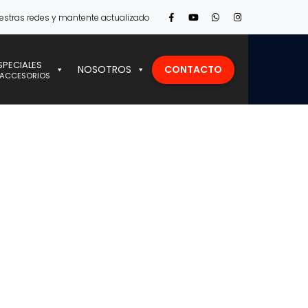
Facebook
Youtube
Vimeo
Instagram
estras redes y mantente actualizado
Profile
Profile
Profile
Profile
SPECIALES
CONTACTO
NOSOTROS
 ACCESORIOS