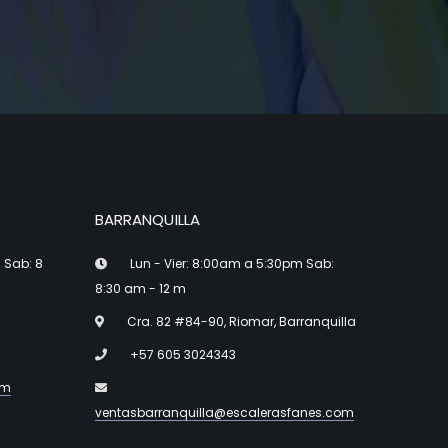
BARRANQUILLA
 Sab: 8
Lun - Vier: 8:00am a 5:30pm Sab:
8:30 am - 12 m
Cra. 82 #84-90, Riomar, Barranquilla
+57 605 3024343
om
ventasbarranquilla@escalerasfanes.com