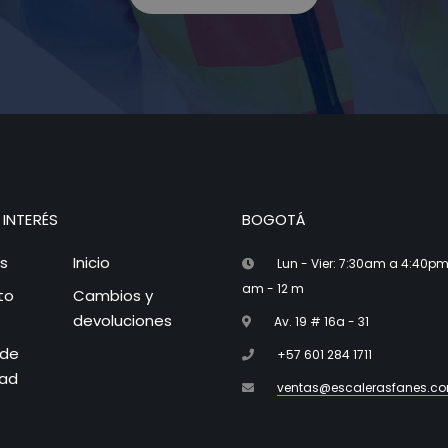
 INTERÉS
BOGOTÁ
s
Inicio
Lun - Vier: 7:30am a 4:40pm
am - 12 m
to
Cambios y
devoluciones
Av. 19 # 16a - 31
 de
+57 601 284 1711
dad
ventas@escalerasfanes.c