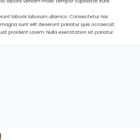
st laboris veniam mollit tempor cupidatat irure.
runt laboris laborum ullamco. Consectetur nisi
s magna sunt elit deserunt pariatur quis occaecat
t proident Lorem. Nulla exercitation sit pariatur