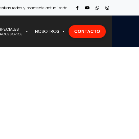
Facebook
Youtube
Vimeo
Instagram
estras redes y mantente actualizado
Profile
Profile
Profile
Profile
SPECIALES
CONTACTO
NOSOTROS
 ACCESORIOS