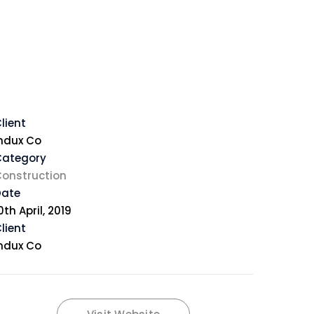
lient
ndux Co
Category
onstruction
Date
0th April, 2019
lient
ndux Co