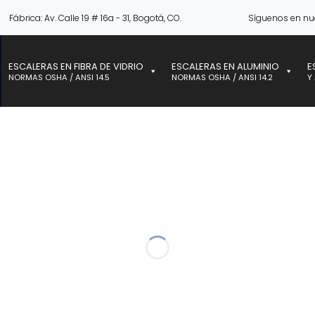
Fábrica: Av. Calle 19 # 16a - 31, Bogotá, CO.
Síguenos en nu
ESCALERAS EN FIBRA DE VIDRIO
ESCALERAS EN ALUMINIO
E
NORMAS OSHA / ANSI 14.5
NORMAS OSHA / ANSI 14.2
Y