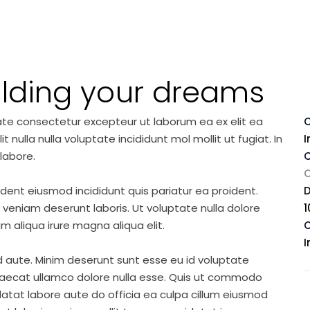
ilding your dreams
ate consectetur excepteur ut laborum ea ex elit ea
C
nulla nulla voluptate incididunt mol mollit ut fugiat. In
I
labore.
C
ident eiusmod incididunt quis pariatur ea proident.
eniam deserunt laboris. Ut voluptate nulla dolore
1
m aliqua irure magna aliqua elit.
C
I
d aute. Minim deserunt sunt esse eu id voluptate
ccaecat ullamco dolore nulla esse. Quis ut commodo
idatat labore aute do officia ea culpa cillum eiusmod